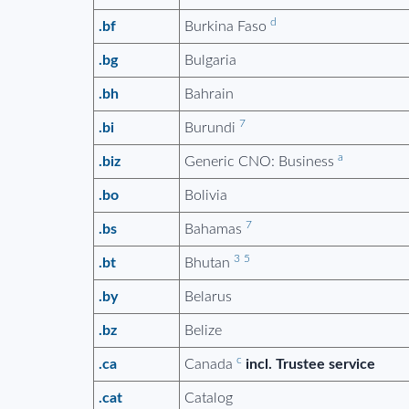
d
.bf
Burkina Faso
.bg
Bulgaria
.bh
Bahrain
7
.bi
Burundi
a
.biz
Generic CNO: Business
.bo
Bolivia
7
.bs
Bahamas
3
5
.bt
Bhutan
.by
Belarus
.bz
Belize
c
.ca
Canada
incl. Trustee service
.cat
Catalog