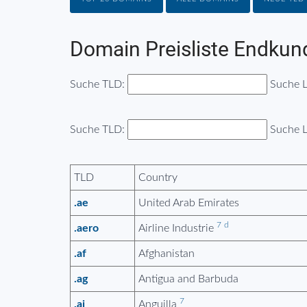
Domain Preisliste Endkun
Suche TLD:
Suche 
Suche TLD:
Suche 
TLD
Country
.ae
United Arab Emirates
7
d
.aero
Airline Industrie
.af
Afghanistan
.ag
Antigua and Barbuda
7
.ai
Anguilla