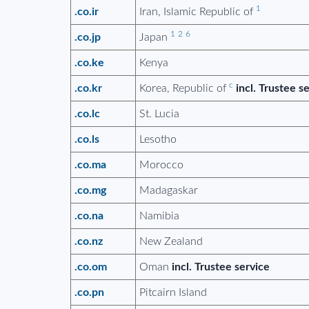
1
.co.ir
Iran, Islamic Republic of
1
2
6
.co.jp
Japan
.co.ke
Kenya
c
.co.kr
Korea, Republic of
incl. Trustee s
.co.lc
St. Lucia
.co.ls
Lesotho
.co.ma
Morocco
.co.mg
Madagaskar
.co.na
Namibia
.co.nz
New Zealand
.co.om
Oman
incl. Trustee service
.co.pn
Pitcairn Island