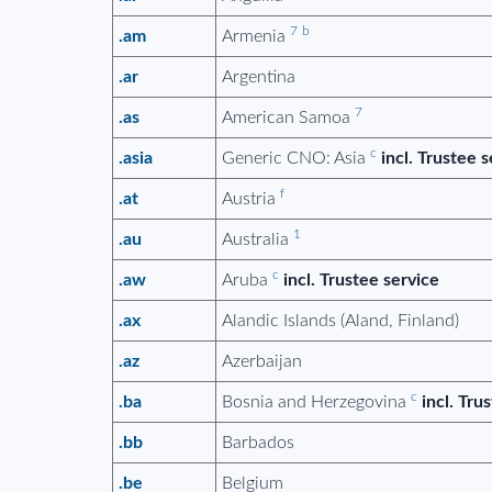
7
b
.am
Armenia
.ar
Argentina
7
.as
American Samoa
c
.asia
Generic CNO: Asia
incl. Trustee 
f
.at
Austria
1
.au
Australia
c
.aw
Aruba
incl. Trustee service
.ax
Alandic Islands (Aland, Finland)
.az
Azerbaijan
c
.ba
Bosnia and Herzegovina
incl. Tru
.bb
Barbados
.be
Belgium