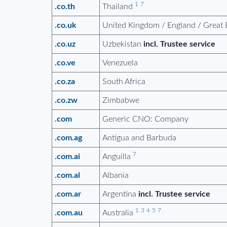
1
7
.co.th
Thailand
.co.uk
United Kingdom / England / Great 
.co.uz
Uzbekistan
incl. Trustee service
.co.ve
Venezuela
.co.za
South Africa
.co.zw
Zimbabwe
.com
Generic CNO: Company
.com.ag
Antigua and Barbuda
7
.com.ai
Anguilla
.com.al
Albania
.com.ar
Argentina
incl. Trustee service
1
3
4
5
7
.com.au
Australia