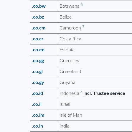
5
.co.bw
Botswana
.co.bz
Belize
7
.co.cm
Cameroon
.co.cr
Costa Rica
.co.ee
Estonia
.co.gg
Guernsey
.co.gl
Greenland
.co.gy
Guyana
c
.co.id
Indonesia
incl. Trustee service
.co.il
Israel
.co.im
Isle of Man
.co.in
India