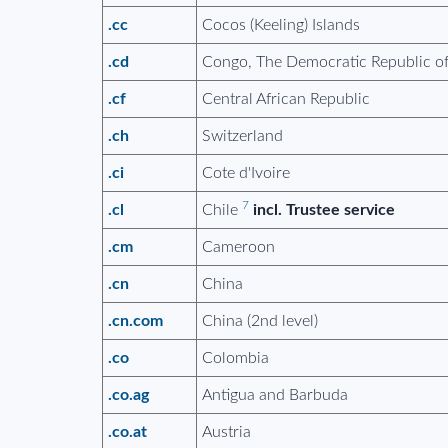
.cc
Cocos (Keeling) Islands
.cd
Congo, The Democratic Republic of
.cf
Central African Republic
.ch
Switzerland
.ci
Cote d'Ivoire
7
.cl
Chile
incl. Trustee service
.cm
Cameroon
.cn
China
.cn.com
China (2nd level)
.co
Colombia
.co.ag
Antigua and Barbuda
.co.at
Austria