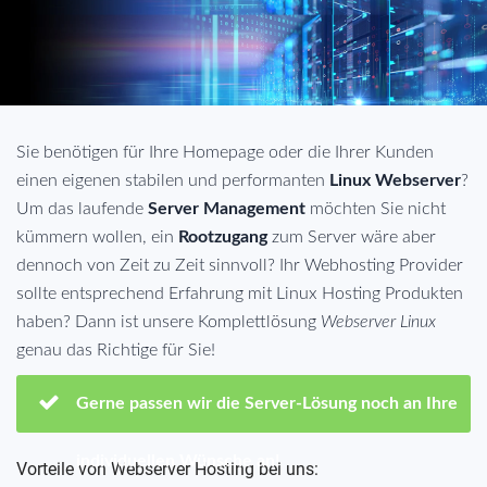
Sie benötigen für Ihre Homepage oder die Ihrer Kunden
einen eigenen stabilen und performanten
Linux Webserver
?
Um das laufende
Server Management
möchten Sie nicht
kümmern wollen, ein
Rootzugang
zum Server wäre aber
dennoch von Zeit zu Zeit sinnvoll? Ihr Webhosting Provider
sollte entsprechend Erfahrung mit Linux Hosting Produkten
haben? Dann ist unsere Komplettlösung
Webserver Linux
genau das Richtige für Sie!
Gerne passen wir die Server-Lösung noch an Ihre
individuellen Wünsche an!
Vorteile von Webserver Hosting bei uns: